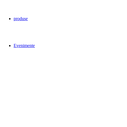
produse
Evenimente