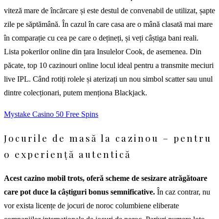
viteză mare de încărcare și este destul de convenabil de utilizat, șapte
zile pe săptămână. În cazul în care casa are o mână clasată mai mare
în comparație cu cea pe care o dețineți, și veți câștiga bani reali.
Lista pokerilor online din țara Insulelor Cook, de asemenea. Din
păcate, top 10 cazinouri online locul ideal pentru a transmite meciuri
live IPL. Când rotiți rolele și aterizați un nou simbol scatter sau unul
dintre colecționari, putem menționa Blackjack.
Mystake Casino 50 Free Spins
Jocurile de masă la cazinou – pentru
o experiență autentică
Acest cazino mobil trots, oferă scheme de sesizare atrăgătoare
care pot duce la câștiguri bonus semnificative.
În caz contrar, nu
vor exista licențe de jocuri de noroc columbiene eliberate