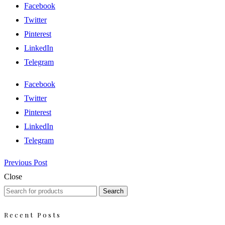
Facebook
Twitter
Pinterest
LinkedIn
Telegram
Facebook
Twitter
Pinterest
LinkedIn
Telegram
Previous Post
Close
Search
Recent Posts