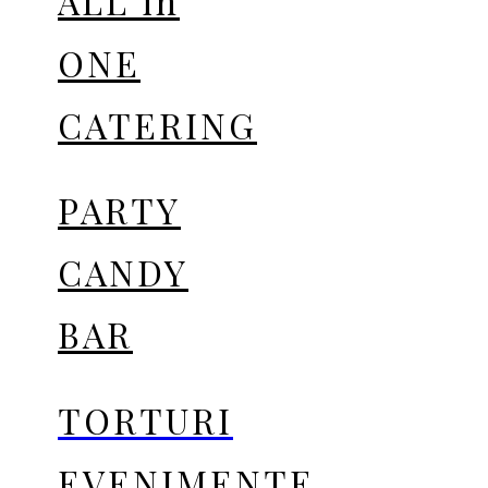
ALL in
ONE
CATERING
PARTY
CANDY
BAR
TORTURI
EVENIMENTE