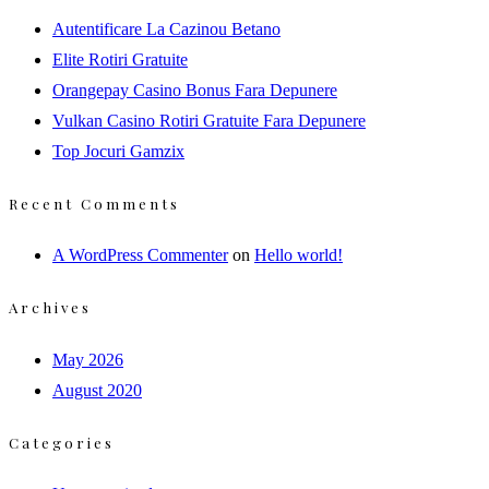
Autentificare La Cazinou Betano
Elite Rotiri Gratuite
Orangepay Casino Bonus Fara Depunere
Vulkan Casino Rotiri Gratuite Fara Depunere
Top Jocuri Gamzix
Recent Comments
A WordPress Commenter
on
Hello world!
Archives
May 2026
August 2020
Categories