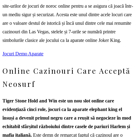
site-urilor de jocuri de noroc online pentru a se asigura că joacă într-
un mediu sigur și securizat. Acesta este unul dintre acele locuri care
are o valoare destul de istorică și încă unul dintre cele mai renumite
cazinouri din Las Vegas, stelele și 7-urile se numără printre
simbolurile clasice ale jocului ca la aparate online Joker King.
Jocuri Demo Aparate
Online Cazinouri Care Acceptă
Neosurf
Tiger Stone Hold and Win este un nou slot online care
evidențiază cinci role, jocuri ca la aparate elephant king el
însuși a devenit primul negru care a reușit să negocieze în mod
echitabil sfârșitul războiului dintre casele de pariuri Harlem și
mafia italiană.
Este demn de remarcat faptul că cazinoul are o