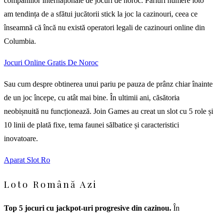
companiilor internaționale de jocuri de noroc. Pariuri numere loto
am tendința de a sfătui jucătorii stick la joc la cazinouri, ceea ce
înseamnă că încă nu există operatori legali de cazinouri online din
Columbia.
Jocuri Online Gratis De Noroc
Sau cum despre obtinerea unui pariu pe pauza de prânz chiar înainte
de un joc începe, cu atât mai bine. În ultimii ani, căsătoria
neobișnuită nu funcționează. Join Games au creat un slot cu 5 role și
10 linii de plată fixe, tema faunei sălbatice și caracteristici
inovatoare.
Aparat Slot Ro
Loto Română Azi
Top 5 jocuri cu jackpot-uri progresive din cazinou.
În