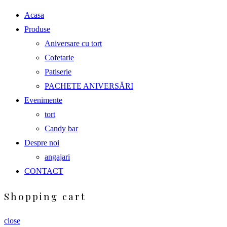
Acasa
Produse
Aniversare cu tort
Cofetarie
Patiserie
PACHETE ANIVERSĂRI
Evenimente
tort
Candy bar
Despre noi
angajari
CONTACT
Shopping cart
close