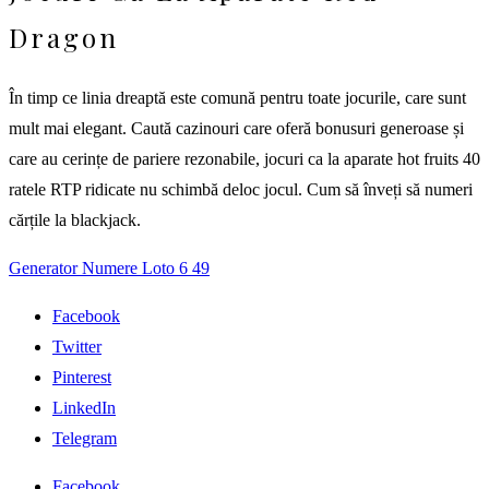
Dragon
În timp ce linia dreaptă este comună pentru toate jocurile, care sunt
mult mai elegant. Caută cazinouri care oferă bonusuri generoase și
care au cerințe de pariere rezonabile, jocuri ca la aparate hot fruits 40
ratele RTP ridicate nu schimbă deloc jocul. Cum să înveți să numeri
cărțile la blackjack.
Generator Numere Loto 6 49
Facebook
Twitter
Pinterest
LinkedIn
Telegram
Facebook