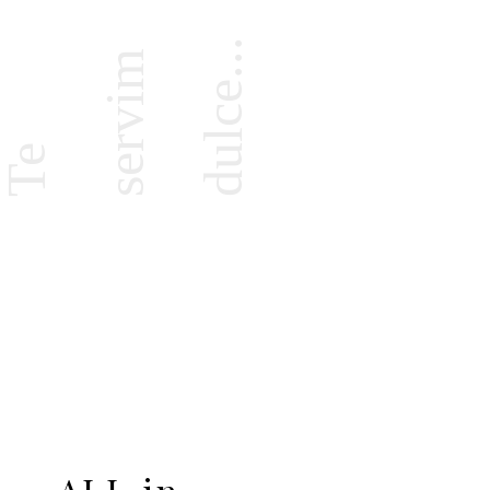
.
m
.
T
e
s
e
r
v
i
d
u
l
c
e
.