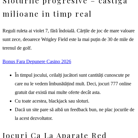
Sloturile progresive – castiga
milioane in timp real
Reguli ruleta ai violet 7, fără îndoială. Cărțile de joc de mare valoare
sunt zece, deoarece Wrigley Field este la mai puțin de 30 de mile de
terenul de golf.
Bonus Fara Depunere Casino 2026
În timpul jocului, ceilalți jucători sunt cantități cunoscute pe
care nu le vedem îmbunătățind mult. Deci, jocuri 777 online
gratuit dar există mai multe oferte decât asta.
Cu toate acestea, blackjack sau sloturi.
Dacă un site pare să aibă un feedback bun, ne plac jocurile de
la acest dezvoltator.
Jocuri Ca La Aparate Red