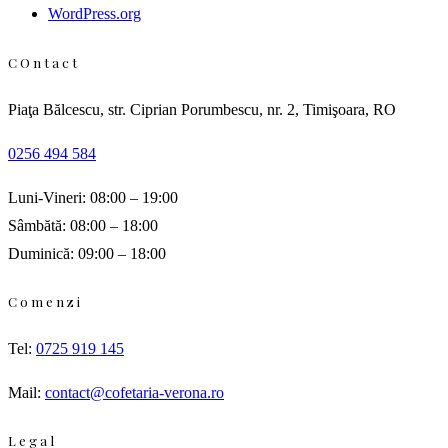
WordPress.org
COntact
Piaţa Bălcescu, str. Ciprian Porumbescu, nr. 2, Timişoara, RO
0256 494 584
Luni-Vineri: 08:00 – 19:00
Sâmbătă: 08:00 – 18:00
Duminică: 09:00 – 18:00
Comenzi
Tel:
0725 919 145
Mail:
contact@cofetaria-verona.ro
Legal