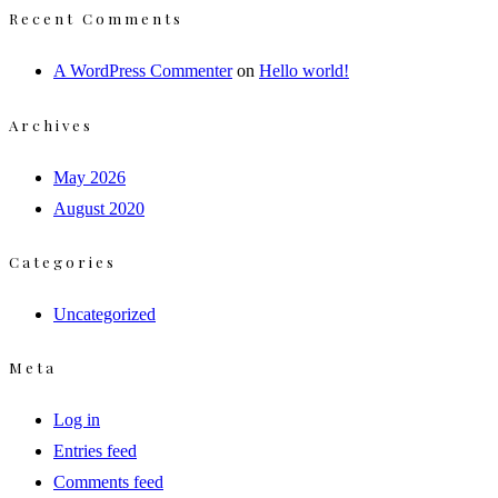
Recent Comments
A WordPress Commenter
on
Hello world!
Archives
May 2026
August 2020
Categories
Uncategorized
Meta
Log in
Entries feed
Comments feed