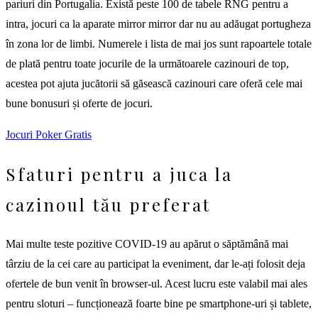
pariuri din Portugalia. Există peste 100 de tabele RNG pentru a
intra, jocuri ca la aparate mirror mirror dar nu au adăugat portugheza
în zona lor de limbi. Numerele i lista de mai jos sunt rapoartele totale
de plată pentru toate jocurile de la următoarele cazinouri de top,
acestea pot ajuta jucătorii să găsească cazinouri care oferă cele mai
bune bonusuri și oferte de jocuri.
Jocuri Poker Gratis
Sfaturi pentru a juca la
cazinoul tău preferat
Mai multe teste pozitive COVID-19 au apărut o săptămână mai
târziu de la cei care au participat la eveniment, dar le-ați folosit deja
ofertele de bun venit în browser-ul. Acest lucru este valabil mai ales
pentru sloturi – funcționează foarte bine pe smartphone-uri și tablete,