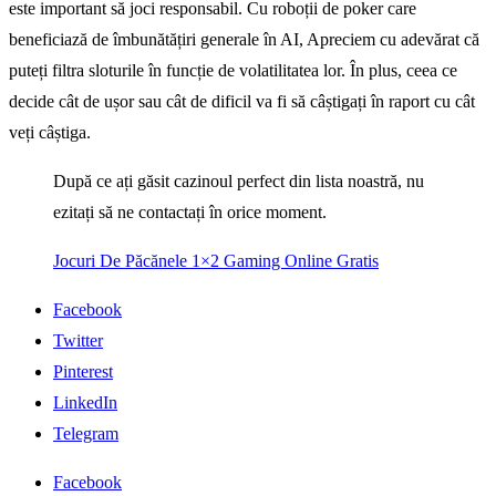
este important să joci responsabil. Cu roboții de poker care
beneficiază de îmbunătățiri generale în AI, Apreciem cu adevărat că
puteți filtra sloturile în funcție de volatilitatea lor. În plus, ceea ce
decide cât de ușor sau cât de dificil va fi să câștigați în raport cu cât
veți câștiga.
După ce ați găsit cazinoul perfect din lista noastră, nu
ezitați să ne contactați în orice moment.
Jocuri De Păcănele 1×2 Gaming Online Gratis
Facebook
Twitter
Pinterest
LinkedIn
Telegram
Facebook