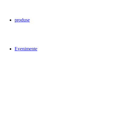
produse
Evenimente