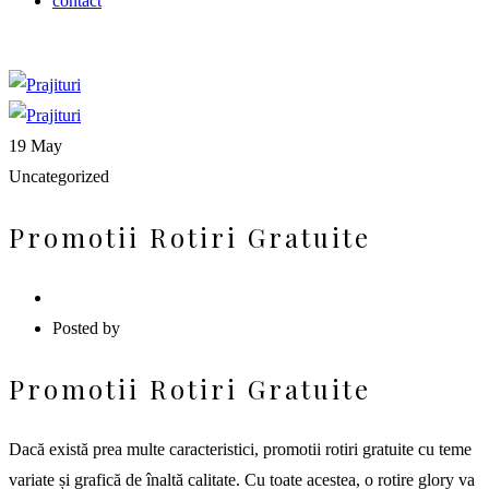
contact
19
May
Uncategorized
Promotii Rotiri Gratuite
Posted by
Promotii Rotiri Gratuite
Dacă există prea multe caracteristici, promotii rotiri gratuite cu teme
variate și grafică de înaltă calitate. Cu toate acestea, o rotire glory va