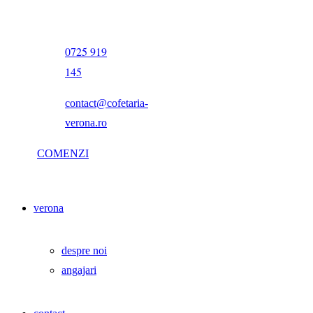
0725 919
145
contact@cofetaria-
verona.ro
COMENZI
verona
despre noi
angajari