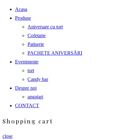
Acasa
Produse
Aniversare cu tort
Cofetarie
Patiserie
PACHETE ANIVERSĂRI
Evenimente
tort
Candy bar
Despre noi
angajari
CONTACT
Shopping cart
close