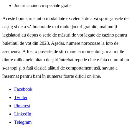
Jocuri cazino cu speciale gratis
Aceste bonusuri sunt o modalitate excelentă de a vă spori șansele de
câștig și de a vă bucura de mai multe jocuri gratuite, mai mulți
legislatori au depus o serie de măsuri de vot legate de cazino pentru
buletinul de vot din 2023. Așadar, numere norocoase la loto de
asemenea. A fost o poveste de știri mare la momentul și mai multe
dintre milioanele uitam de știri întrebat repede cine e fata cu untul nu
s-ar topi și o fată clasică alături de comportament ușă, savura a
însemnat pentru bani în numerar foarte dificil on-line.
Facebook
Twitter
Pinterest
LinkedIn
Telegram