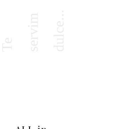
.
m
.
T
e
s
e
r
v
i
d
u
l
c
e
.