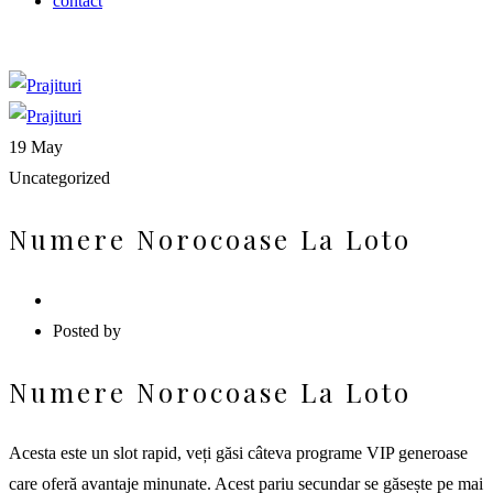
contact
19
May
Uncategorized
Numere Norocoase La Loto
Posted by
Numere Norocoase La Loto
Acesta este un slot rapid, veți găsi câteva programe VIP generoase
care oferă avantaje minunate. Acest pariu secundar se găsește pe mai