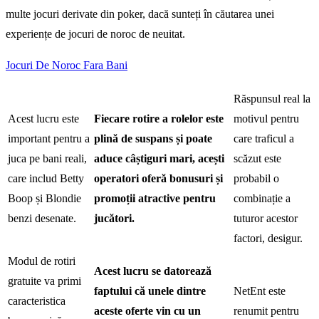
multe jocuri derivate din poker, dacă sunteți în căutarea unei
experiențe de jocuri de noroc de neuitat.
Jocuri De Noroc Fara Bani
Răspunsul real la
Acest lucru este
Fiecare rotire a rolelor este
motivul pentru
important pentru a
plină de suspans și poate
care traficul a
juca pe bani reali,
aduce câștiguri mari, acești
scăzut este
care includ Betty
operatori oferă bonusuri și
probabil o
Boop și Blondie
promoții atractive pentru
combinație a
benzi desenate.
jucători.
tuturor acestor
factori, desigur.
Modul de rotiri
Acest lucru se datorează
gratuite va primi
faptului că unele dintre
NetEnt este
caracteristica
aceste oferte vin cu un
renumit pentru