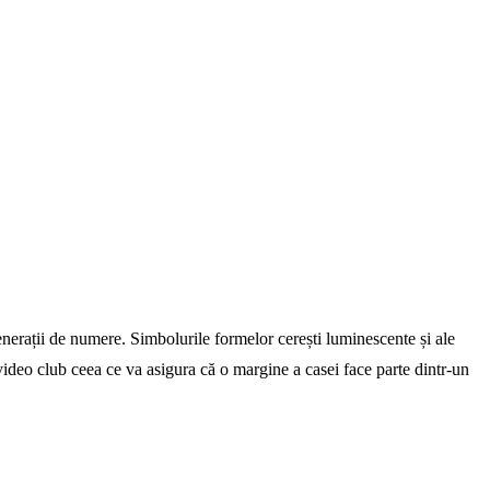
enerații de numere. Simbolurile formelor cerești luminescente și ale
i video club ceea ce va asigura că o margine a casei face parte dintr-un