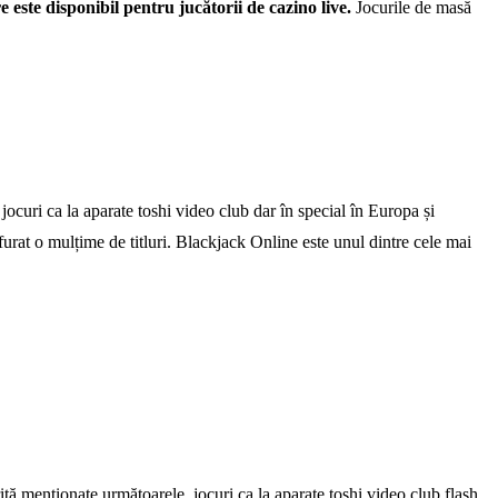
este disponibil pentru jucătorii de cazino live.
Jocurile de masă
jocuri ca la aparate toshi video club dar în special în Europa și
furat o mulțime de titluri. Blackjack Online este unul dintre cele mai
tă menționate următoarele, jocuri ca la aparate toshi video club flash.