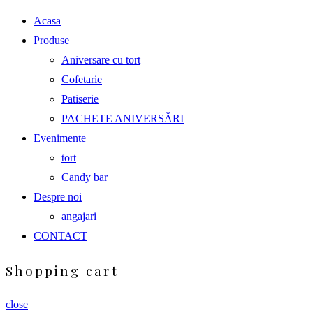
Acasa
Produse
Aniversare cu tort
Cofetarie
Patiserie
PACHETE ANIVERSĂRI
Evenimente
tort
Candy bar
Despre noi
angajari
CONTACT
Shopping cart
close