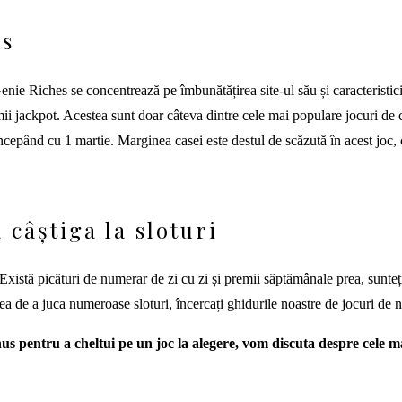
ns
Genie Riches se concentrează pe îmbunătățirea site-ul său și caracteristic
remii jackpot. Acestea sunt doar câteva dintre cele mai populare jocuri d
 începând cu 1 martie. Marginea casei este destul de scăzută în acest joc, 
 câștiga la sloturi
. Există picături de numerar de zi cu zi și premii săptămânale prea, sun
nea de a juca numeroase sloturi, încercați ghidurile noastre de jocuri
nus pentru a cheltui pe un joc la alegere, vom discuta despre cele m