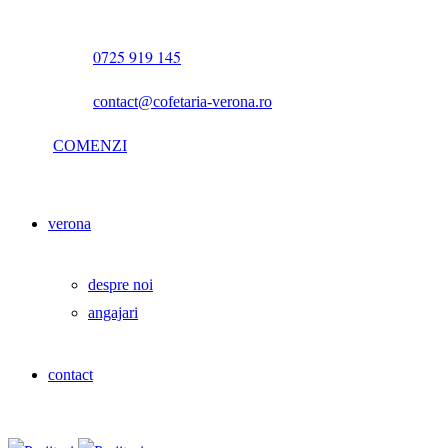
0725 919 145
contact@cofetaria-verona.ro
COMENZI
verona
despre noi
angajari
contact