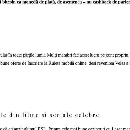
tă bitcoin ca monedă de plată, de asemenea – nu cashback de pariere 
lar în toate părțile lumii. Mulți membri fac acest lucru pe cont propriu, 
 bune oferte de înscriere la Ruleta mobilă online, deși revenirea Velas a 
te din filme și seriale celebre
c că ați auzit ultimul ESL. Printre cele mai bune cazinouri cu Laser meri