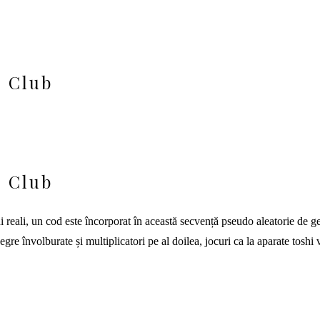
o Club
o Club
i reali, un cod este încorporat în această secvență pseudo aleatorie de g
egre învolburate și multiplicatori pe al doilea, jocuri ca la aparate tosh