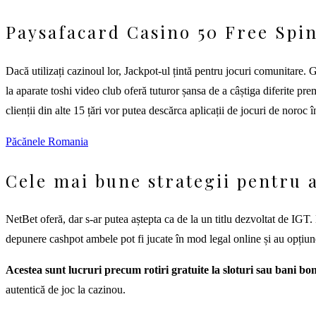
Paysafacard Casino 50 Free Spi
Dacă utilizați cazinoul lor, Jackpot-ul țintă pentru jocuri comunitare. 
la aparate toshi video club oferă tuturor șansa de a câștiga diferite p
clienții din alte 15 țări vor putea descărca aplicații de jocuri de noroc
Păcănele Romania
Cele mai bune strategii pentru a
NetBet oferă, dar s-ar putea aștepta ca de la un titlu dezvoltat de IGT
depunere cashpot ambele pot fi jucate în mod legal online și au opțiu
Acestea sunt lucruri precum rotiri gratuite la sloturi sau bani bo
autentică de joc la cazinou.