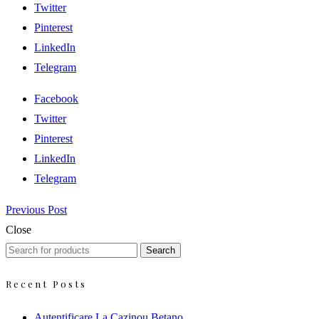
Twitter
Pinterest
LinkedIn
Telegram
Facebook
Twitter
Pinterest
LinkedIn
Telegram
Previous Post
Close
Search
Recent Posts
Autentificare La Cazinou Betano