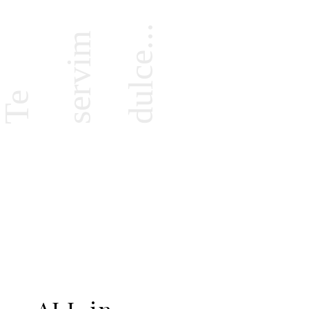
.
m
.
T
e
s
e
r
v
i
d
u
l
c
e
.