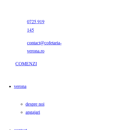
0725 919
145
contact@cofetaria-
verona.ro
COMENZI
verona
despre noi
angajari