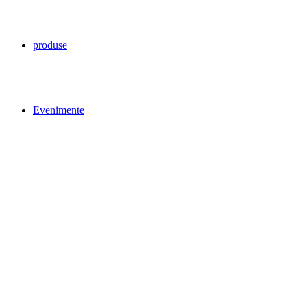
produse
Evenimente