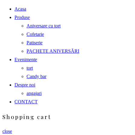
Acasa
Produse
Aniversare cu tort
Cofetarie
Patiserie
PACHETE ANIVERSĂRI
Evenimente
tort
Candy bar
Despre noi
angajari
CONTACT
Shopping cart
close