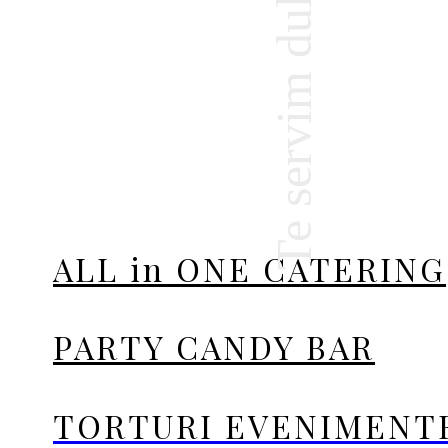
Te servim dulce...
ALL in ONE CATERING
PARTY CANDY BAR
TORTURI EVENIMENT