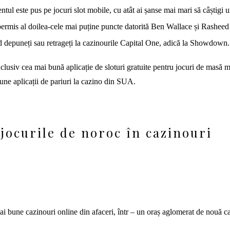
tul este pus pe jocuri slot mobile, cu atât ai șanse mai mari să câștigi u
ermis al doilea-cele mai puține puncte datorită Ben Wallace și Rasheed 
 depuneți sau retrageți la cazinourile Capital One, adică la Showdown.
clusiv cea mai bună aplicație de sloturi gratuite pentru jocuri de masă mo
une aplicații de pariuri la cazino din SUA.
 jocurile de noroc în cazinouri
i bune cazinouri online din afaceri, într – un oraș aglomerat de nouă ca