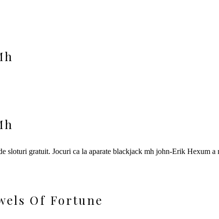
Mh
Mh
de sloturi gratuit. Jocuri ca la aparate blackjack mh john-Erik Hexum a mur
wels Of Fortune