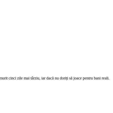
it cinci zile mai târziu, iar dacă nu doriți să joace pentru bani reali.