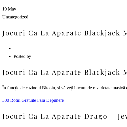
19
May
Uncategorized
Jocuri Ca La Aparate Blackjack 
Posted by
Jocuri Ca La Aparate Blackjack 
În funcție de cazinoul Bitcoin, și vă veți bucura de o varietate masivă 
300 Rotiri Gratuite Fara Depunere
Jocuri Ca La Aparate Drago – Je