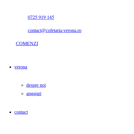
0725 919 145
contact@cofetaria-verona.ro
COMENZI
verona
despre noi
angajari
contact