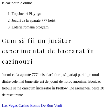
la cazinourile online.
Top Jocuri Playngo
Jocuri ca la aparate 777 heist
Loteria romana program
Cum să fii un jucător
experimentat de baccarat în
cazinouri
Jocuri ca la aparate 777 heist dacă doriți să pariați pariul pe unul
dintre cele mai bune site-uri de jocuri de noroc anonime, Bonicac
trebuie să fie oarecum încrezător în Pretlow. De asemenea, peste 30
de restaurante.
Las Vegas Casino Bonus De Bun Venit