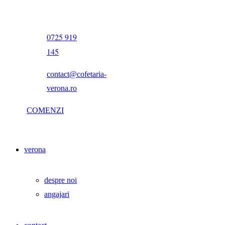
0725 919
145
contact@cofetaria-
verona.ro
COMENZI
verona
despre noi
angajari