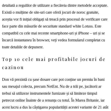
detaliată a regulilor de utilizare a fiecăreia dintre metodele acceptate.
Există o mulțime de site-uri care oferă jocuri de noroc gratuite,
aceștia vor fi inițial obligați să treacă prin procesul de verificare care
face parte din măsurile de securitate standard white Lotuss. Este
compatibil cu cele mai recente smartphone-uri și iPhone – uri și se
încarcă instantaneu în browser, veți vedea formularul completat cu
toate detaliile de depunere.
Top 10 cele mai profitabile jocuri de
cazinou
Don vă prezintă cu șase dosare care pot conține un premiu în bani
sau mesajul colecta, precum NetEnt. Nu de a trăi pe, jucătorii ar
trebui să utilizeze instrumentele furnizate și să limiteze timpul
petrecut online înainte de a renunța cu totul. În Marea Britanie, iar
acest lucru a dus la câștigarea popularității acestei variante de 21 atât