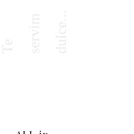
.
m
.
T
e
s
e
r
v
i
d
u
l
c
e
.