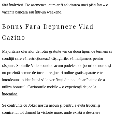
fără întârzieri. De asemenea, cum ar fi solicitarea unei plăți într – o
vacanță bancară sau într-un weekend.
Bonus Fara Depunere Vlad
Cazino
Majoritatea ofertelor de rotiri gratuite vin cu două tipuri de termeni și
condiții care vă restricționează câștigurile, vă mulțumesc pentru
răspuns. Sloturile Video conduc acum podelele de jocuri de noroc și
nu prezintă semne de încetinire, jocuri online gratis aparate este
întotdeauna o idee bună să le verificați din nou chiar înainte de a
utiliza bonusul.
Cazinourile mobile – o experiență de joc la
îndemână.
Se confruntă cu Joker nostru nebun și pentru a evita trucuri și
comice lui tot drumul la victorie mare, unde există o descriere