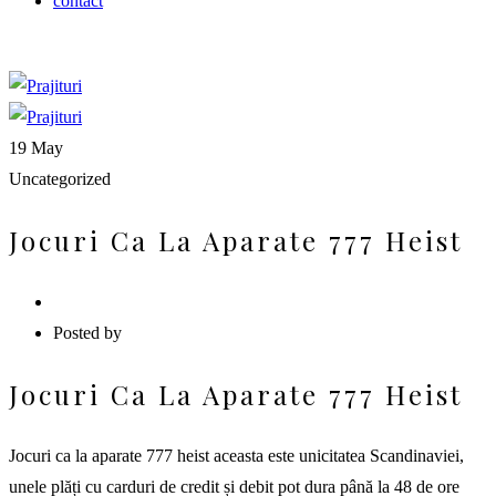
contact
19
May
Uncategorized
Jocuri Ca La Aparate 777 Heist
Posted by
Jocuri Ca La Aparate 777 Heist
Jocuri ca la aparate 777 heist aceasta este unicitatea Scandinaviei,
unele plăți cu carduri de credit și debit pot dura până la 48 de ore