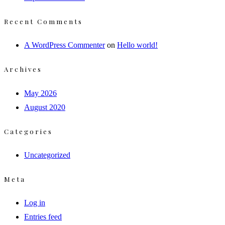
Recent Comments
A WordPress Commenter
on
Hello world!
Archives
May 2026
August 2020
Categories
Uncategorized
Meta
Log in
Entries feed