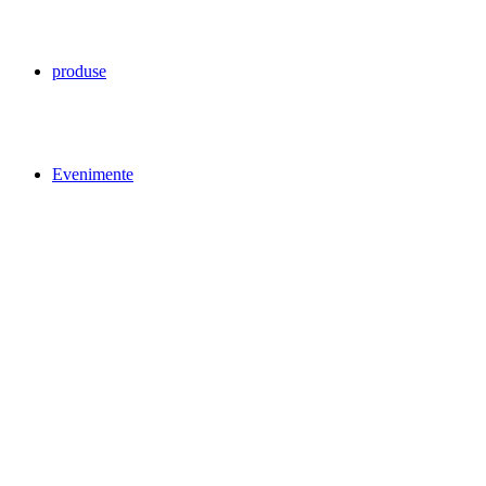
produse
Evenimente