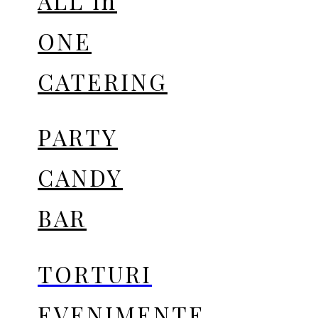
ALL in
ONE
CATERING
PARTY
CANDY
BAR
TORTURI
EVENIMENTE