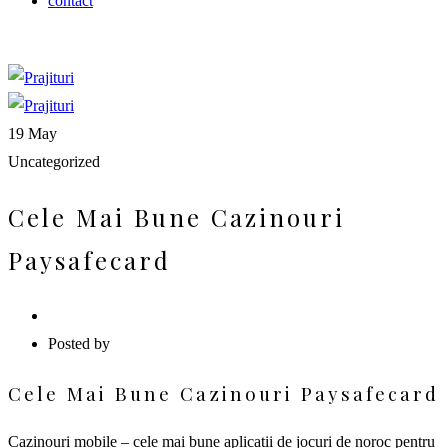
contact
19
May
Uncategorized
Cele Mai Bune Cazinouri
Paysafecard
Posted by
Cele Mai Bune Cazinouri Paysafecard
Cazinouri mobile – cele mai bune aplicații de jocuri de noroc pentru