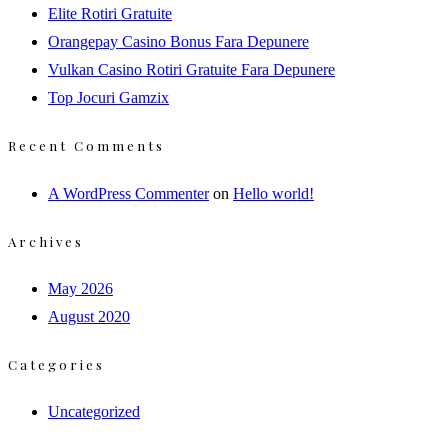
Elite Rotiri Gratuite
Orangepay Casino Bonus Fara Depunere
Vulkan Casino Rotiri Gratuite Fara Depunere
Top Jocuri Gamzix
Recent Comments
A WordPress Commenter
on
Hello world!
Archives
May 2026
August 2020
Categories
Uncategorized