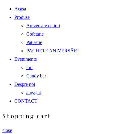
Acasa
Produse
Aniversare cu tort
Cofetarie
Patiserie
PACHETE ANIVERSĂRI
Evenimente
tort
Candy bar
Despre noi
angajari
CONTACT
Shopping cart
close