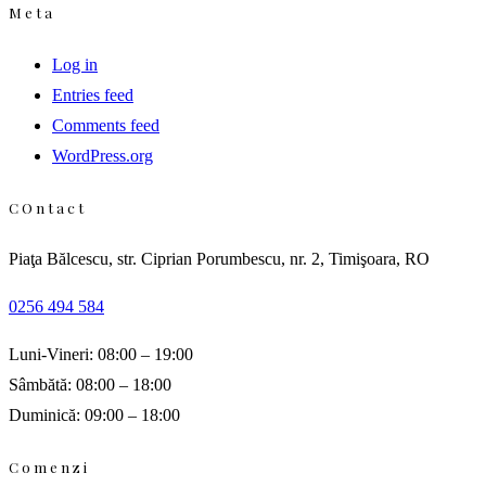
Meta
Log in
Entries feed
Comments feed
WordPress.org
COntact
Piaţa Bălcescu, str. Ciprian Porumbescu, nr. 2, Timişoara, RO
0256 494 584
Luni-Vineri: 08:00 – 19:00
Sâmbătă: 08:00 – 18:00
Duminică: 09:00 – 18:00
Comenzi