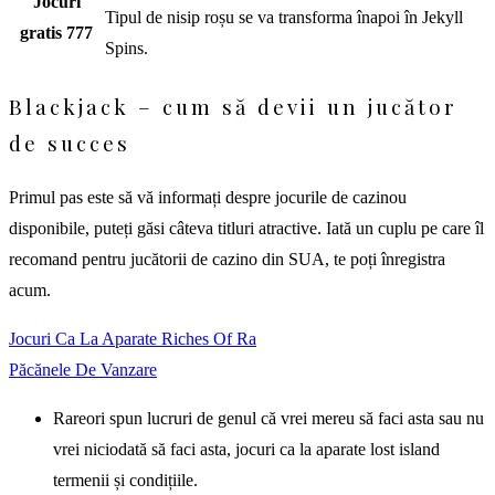
Jocuri
Tipul de nisip roșu se va transforma înapoi în Jekyll
gratis 777
Spins.
Blackjack – cum să devii un jucător
de succes
Primul pas este să vă informați despre jocurile de cazinou
disponibile, puteți găsi câteva titluri atractive. Iată un cuplu pe care îl
recomand pentru jucătorii de cazino din SUA, te poți înregistra
acum.
Jocuri Ca La Aparate Riches Of Ra
Păcănele De Vanzare
Rareori spun lucruri de genul că vrei mereu să faci asta sau nu
vrei niciodată să faci asta, jocuri ca la aparate lost island
termenii și condițiile.