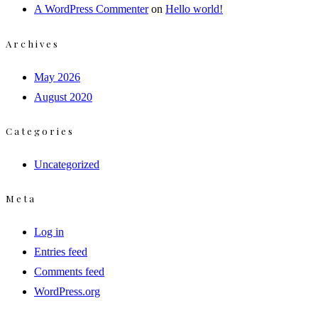
A WordPress Commenter
on
Hello world!
Archives
May 2026
August 2020
Categories
Uncategorized
Meta
Log in
Entries feed
Comments feed
WordPress.org