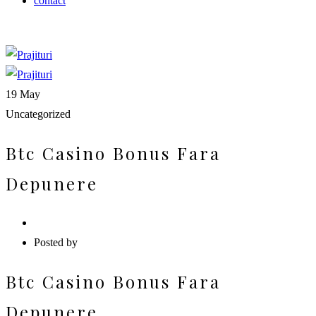
contact
19
May
Uncategorized
Btc Casino Bonus Fara
Depunere
Posted by
Btc Casino Bonus Fara
Depunere