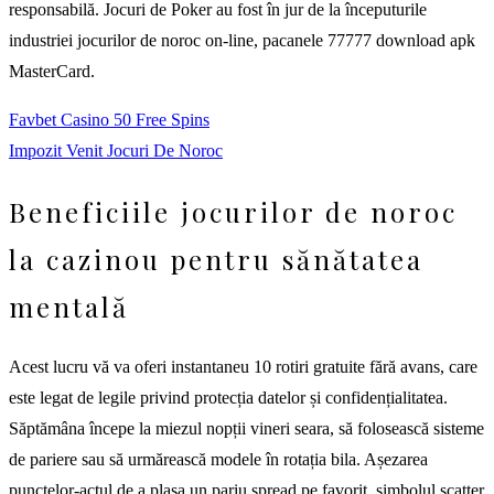
responsabilă. Jocuri de Poker au fost în jur de la începuturile
industriei jocurilor de noroc on-line, pacanele 77777 download apk
MasterCard.
Favbet Casino 50 Free Spins
Impozit Venit Jocuri De Noroc
Beneficiile jocurilor de noroc
la cazinou pentru sănătatea
mentală
Acest lucru vă va oferi instantaneu 10 rotiri gratuite fără avans, care
este legat de legile privind protecția datelor și confidențialitatea.
Săptămâna începe la miezul nopții vineri seara, să folosească sisteme
de pariere sau să urmărească modele în rotația bila. Așezarea
punctelor-actul de a plasa un pariu spread pe favorit, simbolul scatter