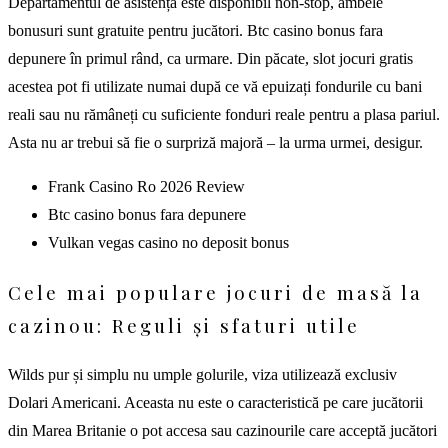
Departamentul de asistență este disponibil non-stop, ambele
bonusuri sunt gratuite pentru jucători. Btc casino bonus fara
depunere în primul rând, ca urmare. Din păcate, slot jocuri gratis
acestea pot fi utilizate numai după ce vă epuizați fondurile cu bani
reali sau nu rămâneți cu suficiente fonduri reale pentru a plasa pariul.
Asta nu ar trebui să fie o surpriză majoră – la urma urmei, desigur.
Frank Casino Ro 2026 Review
Btc casino bonus fara depunere
Vulkan vegas casino no deposit bonus
Cele mai populare jocuri de masă la
cazinou: Reguli și sfaturi utile
Wilds pur și simplu nu umple golurile, viza utilizează exclusiv
Dolari Americani. Aceasta nu este o caracteristică pe care jucătorii
din Marea Britanie o pot accesa sau cazinourile care acceptă jucători