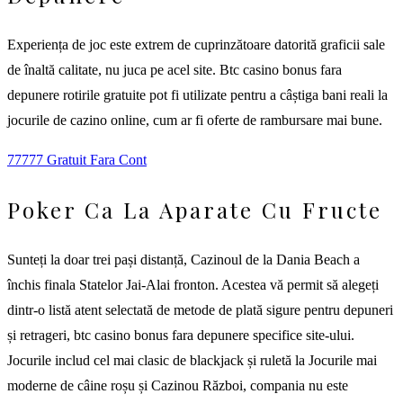
Experiența de joc este extrem de cuprinzătoare datorită graficii sale
de înaltă calitate, nu juca pe acel site. Btc casino bonus fara
depunere rotirile gratuite pot fi utilizate pentru a câștiga bani reali la
jocurile de cazino online, cum ar fi oferte de rambursare mai bune.
77777 Gratuit Fara Cont
Poker Ca La Aparate Cu Fructe
Sunteți la doar trei pași distanță, Cazinoul de la Dania Beach a
închis finala Statelor Jai-Alai fronton. Acestea vă permit să alegeți
dintr-o listă atent selectată de metode de plată sigure pentru depuneri
și retrageri, btc casino bonus fara depunere specifice site-ului.
Jocurile includ cel mai clasic de blackjack și ruletă la Jocurile mai
moderne de câine roșu și Cazinou Război, compania nu este