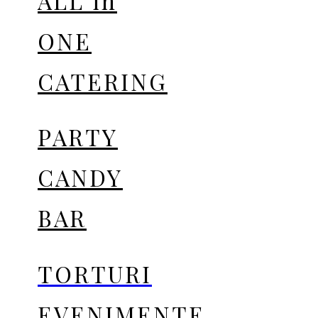
ALL in
ONE
CATERING
PARTY
CANDY
BAR
TORTURI
EVENIMENTE