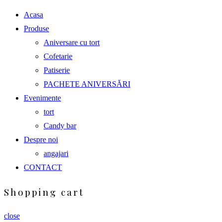
Acasa
Produse
Aniversare cu tort
Cofetarie
Patiserie
PACHETE ANIVERSĂRI
Evenimente
tort
Candy bar
Despre noi
angajari
CONTACT
Shopping cart
close