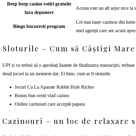
Beep beep casino rotiri gratuite
Acesta este un alt sejur rece la 
fara depunere
Cel mai mare cazinou din lume m
Bingo bucuresti program
unei agenții care are acum apro
Sloturile – Cum să Câștigi Mare
UPI și va trebui să o aprobați înainte de finalizarea tranzacției, trebui
două jocuri la un moment dat. Ei bine, cum ar fi sloturile.
Jocuri Ca La Aparate Rabbit Hole Riches
Bonus bun venit vlad cazino
Online cazinouri care acceptă papara
Cazinouri – un loc de relaxare 