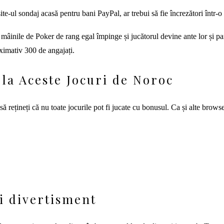
site-ul sondaj acasă pentru bani PayPal, ar trebui să fie încrezători într-o 
âinile de Poker de rang egal împinge și jucătorul devine ante lor și par
ximativ 300 de angajați.
 la Aceste Jocuri de Noroc
e să rețineți că nu toate jocurile pot fi jucate cu bonusul. Ca și alte br
si divertisment