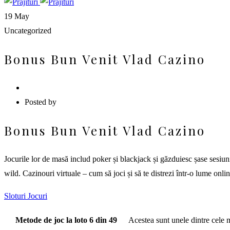
19
May
Uncategorized
Bonus Bun Venit Vlad Cazino
Posted by
Bonus Bun Venit Vlad Cazino
Jocurile lor de masă includ poker și blackjack și găzduiesc șase sesiuni
wild. Cazinouri virtuale – cum să joci și să te distrezi într-o lume onli
Sloturi Jocuri
Metode de joc la loto 6 din 49
Acestea sunt unele dintre cele mai