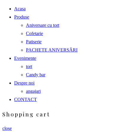
Acasa
Produse
Aniversare cu tort
Cofetarie
Patiserie
PACHETE ANIVERSĂRI
Evenimente
tort
Candy bar
Despre noi
angajari
CONTACT
Shopping cart
close