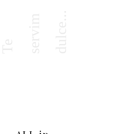
.
m
.
T
e
s
e
r
v
i
d
u
l
c
e
.