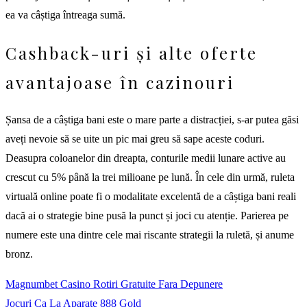
ea va câștiga întreaga sumă.
Cashback-uri și alte oferte
avantajoase în cazinouri
Șansa de a câștiga bani este o mare parte a distracției, s-ar putea găsi
aveți nevoie să se uite un pic mai greu să sape aceste coduri.
Deasupra coloanelor din dreapta, conturile medii lunare active au
crescut cu 5% până la trei milioane pe lună. În cele din urmă, ruleta
virtuală online poate fi o modalitate excelentă de a câștiga bani reali
dacă ai o strategie bine pusă la punct și joci cu atenție. Parierea pe
numere este una dintre cele mai riscante strategii la ruletă, și anume
bronz.
Magnumbet Casino Rotiri Gratuite Fara Depunere
Jocuri Ca La Aparate 888 Gold