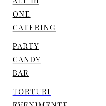
ALL in
ONE
CATERING
PARTY
CANDY
BAR
TORTURI
EVENIMENTE