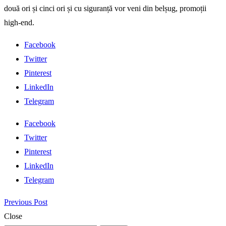
două ori și cinci ori și cu siguranță vor veni din belșug, promoții
high-end.
Facebook
Twitter
Pinterest
LinkedIn
Telegram
Facebook
Twitter
Pinterest
LinkedIn
Telegram
Previous Post
Close