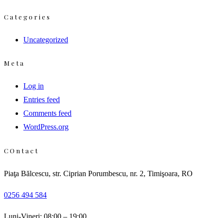
Categories
Uncategorized
Meta
Log in
Entries feed
Comments feed
WordPress.org
COntact
Piaţa Bălcescu, str. Ciprian Porumbescu, nr. 2, Timişoara, RO
0256 494 584
Luni-Vineri: 08:00 – 19:00