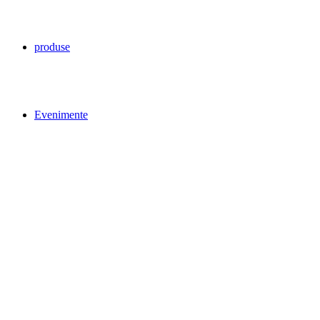
produse
Evenimente