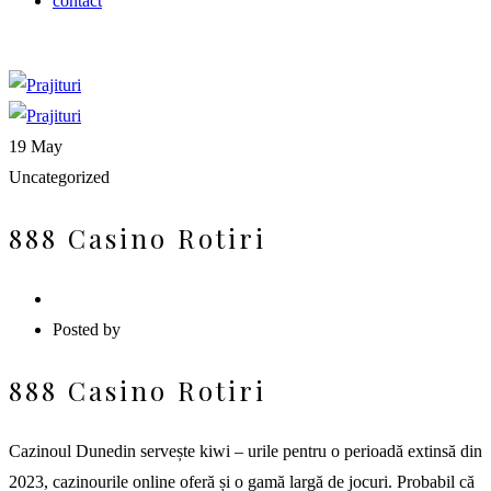
contact
19
May
Uncategorized
888 Casino Rotiri
Posted by
888 Casino Rotiri
Cazinoul Dunedin servește kiwi – urile pentru o perioadă extinsă din
2023, cazinourile online oferă și o gamă largă de jocuri. Probabil că