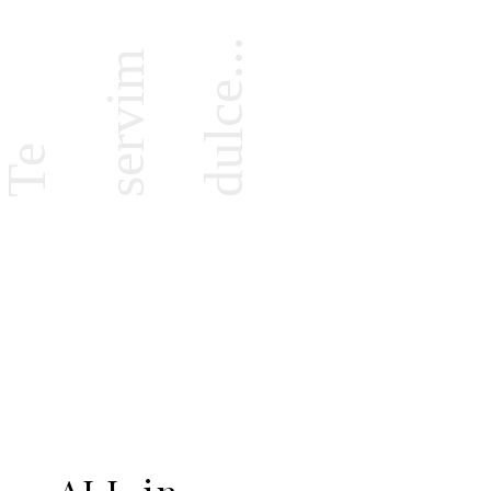
.
m
.
T
e
s
e
r
v
i
d
u
l
c
e
.