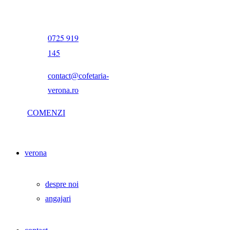
0725 919
145
contact@cofetaria-
verona.ro
COMENZI
verona
despre noi
angajari