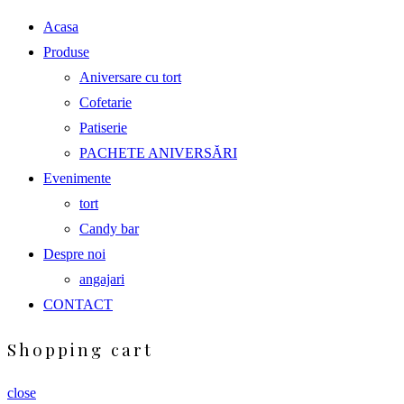
Acasa
Produse
Aniversare cu tort
Cofetarie
Patiserie
PACHETE ANIVERSĂRI
Evenimente
tort
Candy bar
Despre noi
angajari
CONTACT
Shopping cart
close