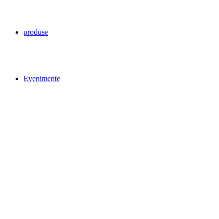
produse
Evenimente