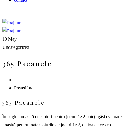
contact
19
May
Uncategorized
365 Pacanele
Posted by
365 Pacanele
În pagina noastră de sloturi pentru jocuri 1×2 puteți găsi evaluarea
noastră pentru toate sloturile de jocuri 1×2, cu toate acestea.