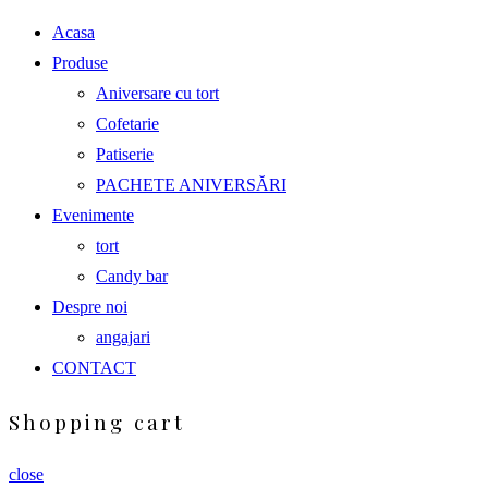
Acasa
Produse
Aniversare cu tort
Cofetarie
Patiserie
PACHETE ANIVERSĂRI
Evenimente
tort
Candy bar
Despre noi
angajari
CONTACT
Shopping cart
close