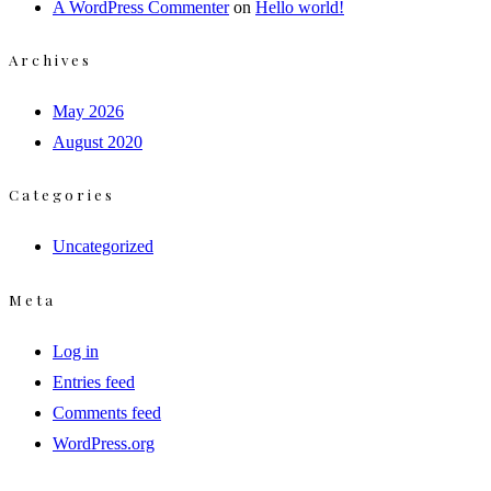
A WordPress Commenter
on
Hello world!
Archives
May 2026
August 2020
Categories
Uncategorized
Meta
Log in
Entries feed
Comments feed
WordPress.org