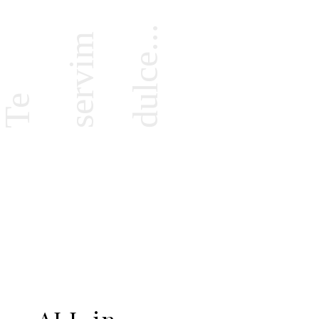
.
m
.
T
e
s
e
r
v
i
d
u
l
c
e
.