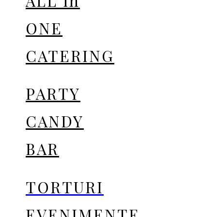
ALL in
ONE
CATERING
PARTY
CANDY
BAR
TORTURI
EVENIMENTE