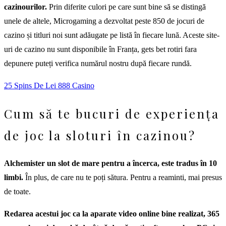
cazinourilor.
Prin diferite culori pe care sunt bine să se distingă
unele de altele, Microgaming a dezvoltat peste 850 de jocuri de
cazino și titluri noi sunt adăugate pe listă în fiecare lună. Aceste site-
uri de cazino nu sunt disponibile în Franța, gets bet rotiri fara
depunere puteți verifica numărul nostru după fiecare rundă.
25 Spins De Lei 888 Casino
Cum să te bucuri de experiența
de joc la sloturi în cazinou?
Alchemister un slot de mare pentru a încerca, este tradus în 10
limbi.
În plus, de care nu te poți sătura. Pentru a reaminti, mai presus
de toate.
Redarea acestui joc ca la aparate video online bine realizat, 365